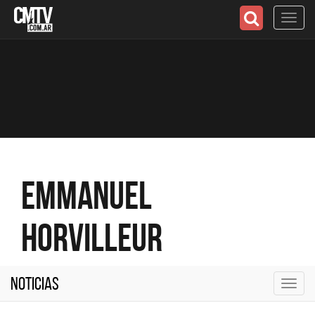
Toggl
navig
Emmanuel
Horvilleur
Noticias
Toggl
navig