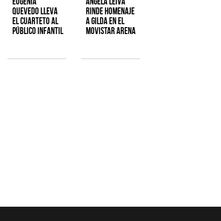
Eugenia
Ángela Leiva
Quevedo lleva
rinde homenaje
el cuarteto al
a Gilda en el
público infantil
Movistar Arena