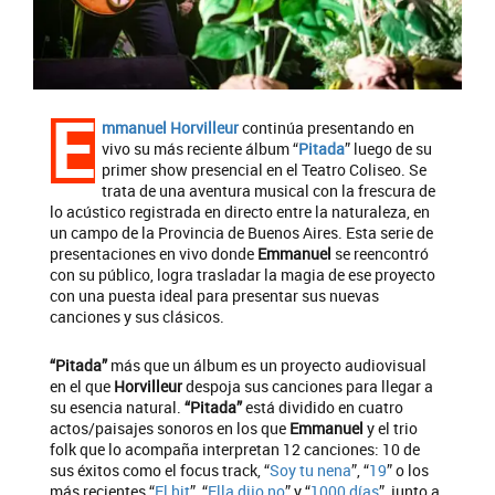
E
mmanuel Horvilleur
continúa presentando en
vivo su más reciente álbum “
Pitada
” luego de su
primer show presencial en el Teatro Coliseo. Se
trata de una aventura musical con la frescura de
lo acústico registrada en directo entre la naturaleza, en
un campo de la Provincia de Buenos Aires. Esta serie de
presentaciones en vivo donde
Emmanuel
se reencontró
con su público, logra trasladar la magia de ese proyecto
con una puesta ideal para presentar sus nuevas
canciones y sus clásicos.
“Pitada”
más que un álbum es un proyecto audiovisual
en el que
Horvilleur
despoja sus canciones para llegar a
su esencia natural.
“Pitada”
está dividido en cuatro
actos/paisajes sonoros en los que
Emmanuel
y el trio
folk que lo acompaña interpretan 12 canciones: 10 de
sus éxitos como el focus track, “
Soy tu nena
”, “
19
” o los
más recientes “
El hit
”, “
Ella dijo no
” y “
1000 días
”, junto a