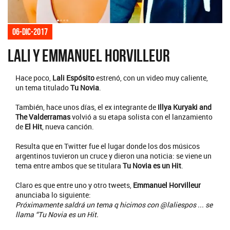
06-dic-2017
Lali y Emmanuel Horvilleur
Hace poco,
Lali Espósito
estrenó, con un video muy caliente,
un tema titulado
Tu Novia
.
También, hace unos días, el ex integrante de
Illya Kuryaki and
The Valderramas
volvió a su etapa solista con el lanzamiento
de
El Hit
, nueva canción.
Resulta que en Twitter fue el lugar donde los dos músicos
argentinos tuvieron un cruce y dieron una noticia: se viene un
tema entre ambos que se titulara
Tu Novia es un Hit
.
Claro es que entre uno y otro tweets,
Emmanuel Horvilleur
anunciaba lo siguiente:
Próximamente saldrá un tema q hicimos con @laliespos ... se
llama “Tu Novia es un Hit.