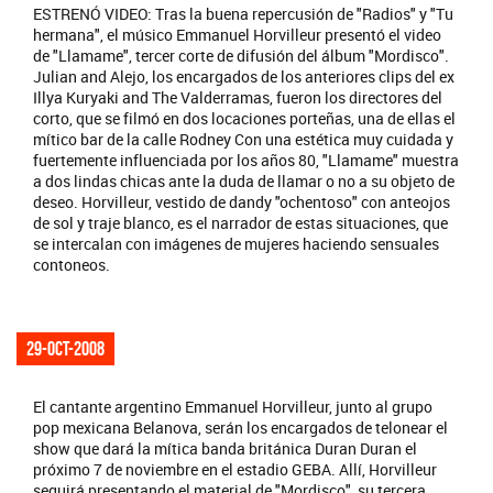
ESTRENÓ VIDEO: Tras la buena repercusión de "Radios" y "Tu
hermana", el músico Emmanuel Horvilleur presentó el video
de "Llamame", tercer corte de difusión del álbum "Mordisco".
Julian and Alejo, los encargados de los anteriores clips del ex
Illya Kuryaki and The Valderramas, fueron los directores del
corto, que se filmó en dos locaciones porteñas, una de ellas el
mítico bar de la calle Rodney Con una estética muy cuidada y
fuertemente influenciada por los años 80, "Llamame" muestra
a dos lindas chicas ante la duda de llamar o no a su objeto de
deseo. Horvilleur, vestido de dandy "ochentoso" con anteojos
de sol y traje blanco, es el narrador de estas situaciones, que
se intercalan con imágenes de mujeres haciendo sensuales
contoneos.
29-oct-2008
El cantante argentino Emmanuel Horvilleur, junto al grupo
pop mexicana Belanova, serán los encargados de telonear el
show que dará la mítica banda británica Duran Duran el
próximo 7 de noviembre en el estadio GEBA. Allí, Horvilleur
seguirá presentando el material de "Mordisco", su tercera