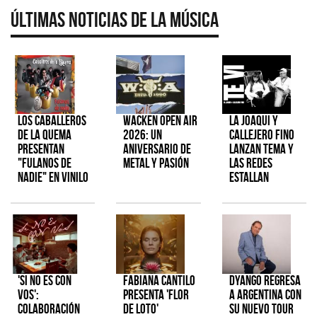
Últimas Noticias de la Música
Los Caballeros
Wacken Open Air
La Joaqui y
de la Quema
2026: Un
Callejero Fino
presentan
aniversario de
lanzan tema y
"Fulanos de
metal y pasión
las redes
Nadie" en vinilo
estallan
'Si No Es Con
Fabiana Cantilo
Dyango regresa
Vos':
presenta 'Flor
a Argentina con
colaboración
de Loto'
su nuevo tour