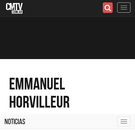
Toggl
navig
Emmanuel
Horvilleur
Noticias
Toggl
navig