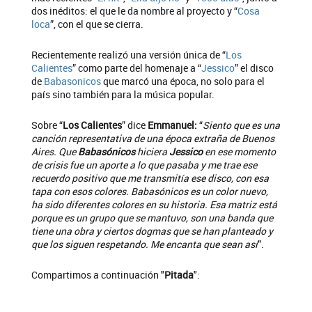
dos inéditos: el que le da nombre al proyecto y “
Cosa
loca
”, con el que se cierra.
Recientemente realizó una versión única de “
Los
Calientes
” como parte del homenaje a “
Jessico
” el disco
de
Babasonicos
que marcó una época, no solo para el
país sino también para la música popular.
Sobre “
Los Calientes
” dice
Emmanuel:
“
Siento que es una
canción representativa de una época extraña de Buenos
Aires. Que
Babasónicos
hiciera
Jessico
en ese momento
de crisis fue un aporte a lo que pasaba y me trae ese
recuerdo positivo que me transmitía ese disco, con esa
tapa con esos colores. Babasónicos es un color nuevo,
ha sido diferentes colores en su historia. Esa matriz está
porque es un grupo que se mantuvo, son una banda que
tiene una obra y ciertos dogmas que se han planteado y
que los siguen respetando. Me encanta que sean así
”.
Compartimos a continuación "
Pitada
":