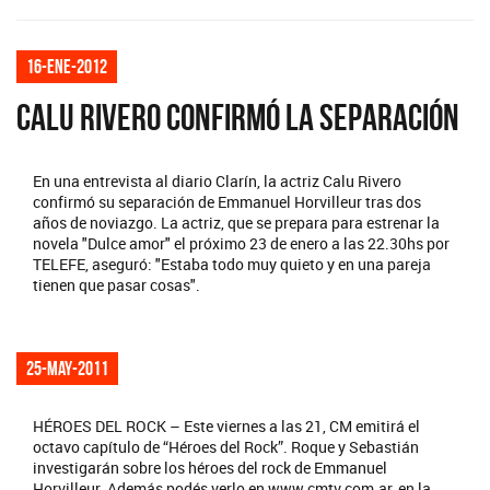
16-ene-2012
CALU RIVERO CONFIRMÓ LA SEPARACIÓN
En una entrevista al diario Clarín, la actriz Calu Rivero
confirmó su separación de Emmanuel Horvilleur tras dos
años de noviazgo. La actriz, que se prepara para estrenar la
novela "Dulce amor" el próximo 23 de enero a las 22.30hs por
TELEFE, aseguró: "Estaba todo muy quieto y en una pareja
tienen que pasar cosas".
25-may-2011
HÉROES DEL ROCK – Este viernes a las 21, CM emitirá el
octavo capítulo de “Héroes del Rock”. Roque y Sebastián
investigarán sobre los héroes del rock de Emmanuel
Horvilleur. Además podés verlo en www.cmtv.com.ar, en la