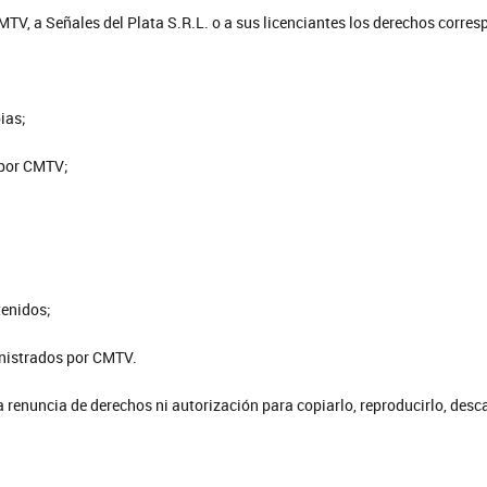
MTV, a Señales del Plata S.R.L. o a sus licenciantes los derechos corres
ias;
 por CMTV;
tenidos;
inistrados por CMTV.
 renuncia de derechos ni autorización para copiarlo, reproducirlo, descar