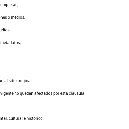
 completas;
iones o medios;
audios;
o metadatos;
n al sitio original.
 vigente no quedan afectados por esta cláusula.
al, cultural e histórico.