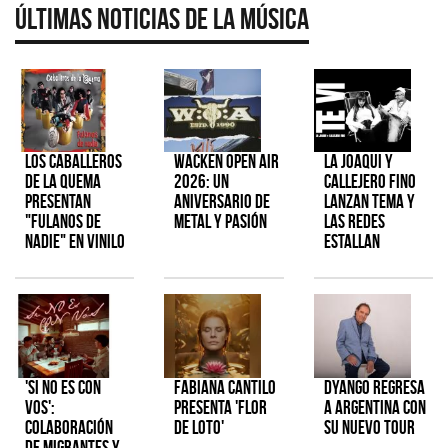
Últimas Noticias de la Música
Los Caballeros
Wacken Open Air
La Joaqui y
de la Quema
2026: Un
Callejero Fino
presentan
aniversario de
lanzan tema y
"Fulanos de
metal y pasión
las redes
Nadie" en vinilo
estallan
'Si No Es Con
Fabiana Cantilo
Dyango regresa
Vos':
presenta 'Flor
a Argentina con
colaboración
de Loto'
su nuevo tour
de Migrantes y