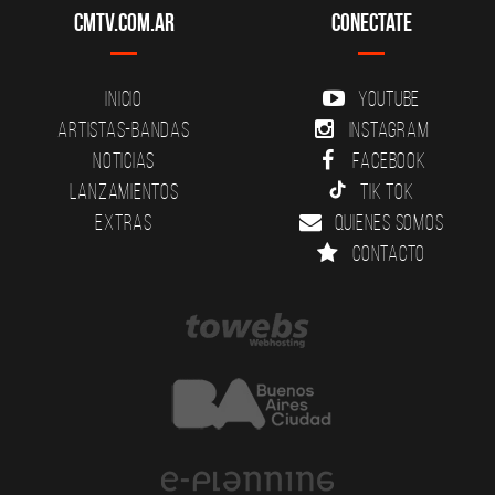
CMTV.com.ar
Conectate
Inicio
YouTube
Artistas-Bandas
Instagram
Noticias
Facebook
Lanzamientos
Tik Tok
Extras
Quienes somos
Contacto