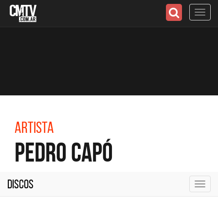
Toggl
navig
Artista
Pedro Capó
Discos
Toggl
navig