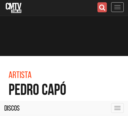
Toggl
navig
Artista
Pedro Capó
Discos
Toggl
navig