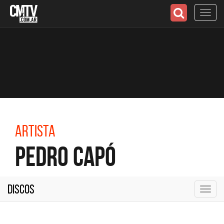
Toggl
navig
Artista
Pedro Capó
Discos
Toggl
navig