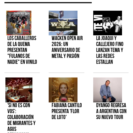
Los Caballeros
Wacken Open Air
La Joaqui y
de la Quema
2026: Un
Callejero Fino
presentan
aniversario de
lanzan tema y
"Fulanos de
metal y pasión
las redes
Nadie" en vinilo
estallan
'Si No Es Con
Fabiana Cantilo
Dyango regresa
Vos':
presenta 'Flor
a Argentina con
colaboración
de Loto'
su nuevo tour
de Migrantes y
Agus