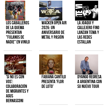
Los Caballeros
Wacken Open Air
La Joaqui y
de la Quema
2026: Un
Callejero Fino
presentan
aniversario de
lanzan tema y
"Fulanos de
metal y pasión
las redes
Nadie" en vinilo
estallan
'Si No Es Con
Fabiana Cantilo
Dyango regresa
Vos':
presenta 'Flor
a Argentina con
colaboración
de Loto'
su nuevo tour
de Migrantes y
Agus
Bernasconi