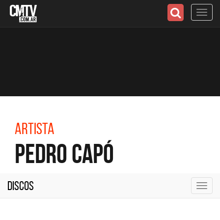
Toggl
navig
Artista
Pedro Capó
Discos
Toggl
navig