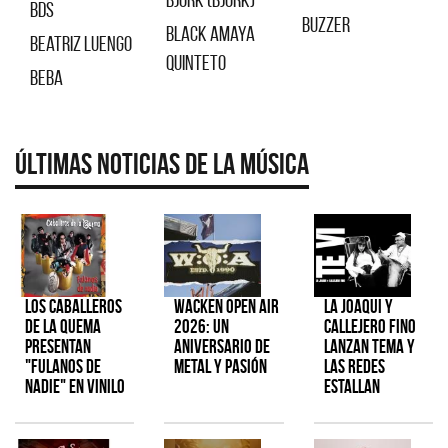
BDS
Buzzer
Black Amaya
Beatriz Luengo
quinteto
Beba
Últimas Noticias de la Música
Los Caballeros
Wacken Open Air
La Joaqui y
de la Quema
2026: Un
Callejero Fino
presentan
aniversario de
lanzan tema y
"Fulanos de
metal y pasión
las redes
Nadie" en vinilo
estallan