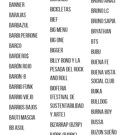
Bruno Arias
Banner
Bicicletas
Bruno LC
Barajas
Bief
Bruno Sapia
Barbazul
Big Menu
Bryathan
Barbi Perrone
Big One
BTS
Barco
Bigger
Bubu
Bardero$
Billy Bond y la
Buena Fe
Barón Rojo
Pesada del Rock
Buena Vista
Baron-B
and Roll
Social Club
Barrio Funk
Bioferia
Buika
Barrio Viejo
(Festival de
Bulldog
sustentabilidad
Barrios bajos
Burna Boy
y arte)
Bauti Mascia
Bussa
Bizarrap (BZRP)
BB Asul
Buzon Sueño
Björk (Bjork)