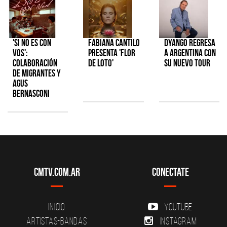
'Si No Es Con
Fabiana Cantilo
Dyango regresa
Vos':
presenta 'Flor
a Argentina con
colaboración
de Loto'
su nuevo tour
de Migrantes y
Agus
Bernasconi
CMTV.com.ar
Conectate
Inicio
YouTube
Artistas-Bandas
Instagram