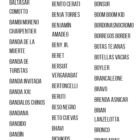
Baltasar
Benito Cerati
Bonsur
Comotto
Benja Torres
Boom Boom Kid
Bambi Moreno
Benjamín
Bordonasnocromo
Charpentier
Amadeo
Borregos Border
Banda de la
Beny Jr.
Botas Tejanas
Muerte
Beret
Botellas Vacias
Banda de
Bersuit
Boyler
Turistas
Vergarabat
Brancaleone
BANDA INVITADA
Bertoncelli
Bravo
Banda XXI
Beruti
Brenda Asnicar
Bandalos Chinos
Beso Negro
Brian
Bandana
Beto Cuevas
Lanzelotta
Bandido
Bhavi
Bronco
Bandín
Bichikids