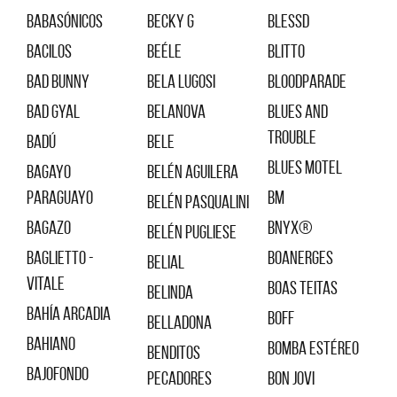
Babasónicos
Becky G
BLESSD
Bacilos
Beéle
Blitto
Bad Bunny
Bela Lugosi
Bloodparade
Bad Gyal
Belanova
Blues And
Trouble
Badú
Bele
Blues Motel
Bagayo
Belén Aguilera
Paraguayo
BM
Belén Pasqualini
Bagazo
BNYX®️
Belén Pugliese
Baglietto -
Boanerges
Belial
Vitale
Boas Teitas
Belinda
Bahía Arcadia
Boff
Belladona
Bahiano
Bomba Estéreo
Benditos
Bajofondo
Pecadores
Bon Jovi