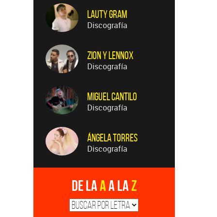
Lauty Gram
Discografía
Zion Y Lennox
Discografía
Miguel Cantilo
Discografía
Ángela Torres
Discografía
De la
A
a la
Z