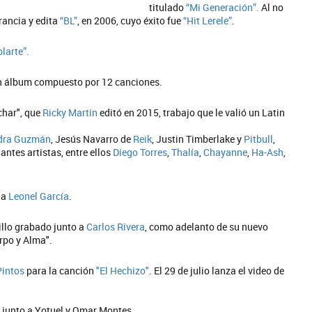
titulado
“Mi Generación”.
Al no
rancia y edita
“BL”
, en 2006, cuyo éxito fue
“Hit Lerele”
.
larte”.
 álbum compuesto por 12 canciones.
char", que
Ricky Martin
editó en 2015, trabajo que le valió un Latin
dra Guzmán
, Jesús Navarro de
Reik
, Justin Timberlake y
Pitbull
,
ntes artistas, entre ellos
Diego Torres
,
Thalía
,
Chayanne
,
Ha-Ash
,
 a
Leonel García
.
illo grabado junto a
Carlos Rivera
, como adelanto de su nuevo
rpo y Alma".
Pintos
para la canción
"El Hechizo"
. El 29 de julio lanza el video de
" junto a Yotuel y Omar Montes.