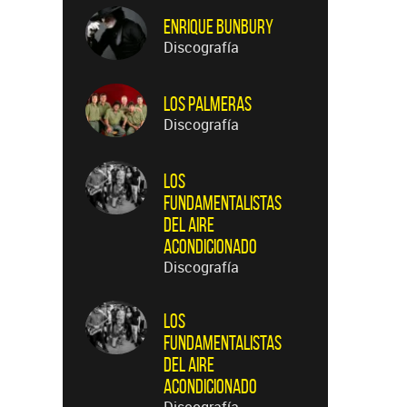
Enrique Bunbury
Discografía
Los Palmeras
Discografía
Los
Fundamentalistas
del Aire
Acondicionado
Discografía
Los
Fundamentalistas
del Aire
Acondicionado
Discografía