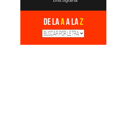
De la
A
a la
Z