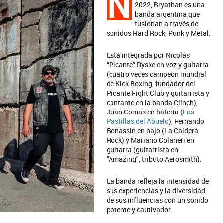
N
2022, Bryathan es una
banda argentina que
fusionan a través de
sonidos Hard Rock, Punk y Metal.
Está integrada por Nicolás
“Picante” Ryske en voz y guitarra
(cuatro veces campeón mundial
de Kick Boxing, fundador del
Picante Fight Club y guitarrista y
cantante en la banda Clinch),
Juan Comas en batería (
Las
Pastillas del Abuelo
), Fernando
Bonassin en bajo (La Caldera
Rock) y Mariano Colaneri en
guitarra (guitarrista en
"Amazing", tributo Aerosmith).
La banda refleja la intensidad de
sus experiencias y la diversidad
de sus influencias con un sonido
potente y cautivador.