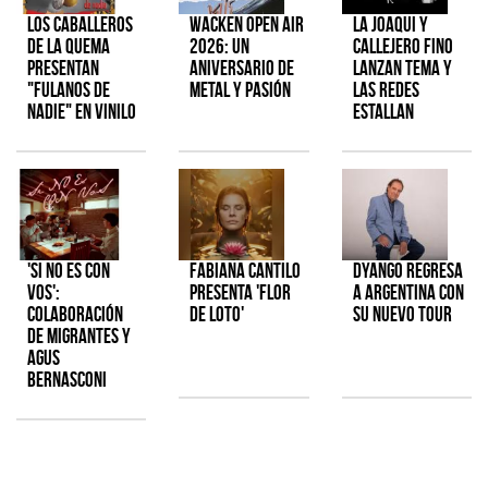
Los Caballeros
Wacken Open Air
La Joaqui y
de la Quema
2026: Un
Callejero Fino
presentan
aniversario de
lanzan tema y
"Fulanos de
metal y pasión
las redes
Nadie" en vinilo
estallan
'Si No Es Con
Fabiana Cantilo
Dyango regresa
Vos':
presenta 'Flor
a Argentina con
colaboración
de Loto'
su nuevo tour
de Migrantes y
Agus
Bernasconi