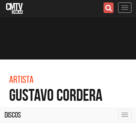
Toggl
navig
Artista
Gustavo Cordera
Discos
Toggl
navig