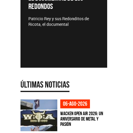
REDONDOS
Lanzamie
Patricio Rey y sus Redonditos de
Ricota, el documental
Últimas Noticias
06-ago-2026
Wacken Open Air 2026: Un
aniversario de metal y
pasión