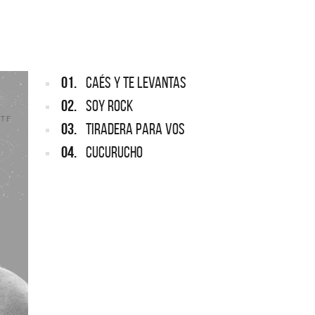
ARGENTINA
ección completa de los CMTV
cos. Todos los meses se suman
Def Leppard vuelve a Argentina
artistas.
01.
CAÉS Y TE LEVANTAS
02.
SOY ROCK
03.
TIRADERA PARA VOS
04.
CUCURUCHO