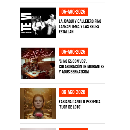
06-ago-2026
La Joaqui y Callejero Fino
lanzan tema y las redes
estallan
06-ago-2026
'Si No Es Con Vos':
colaboración de Migrantes
y Agus Bernasconi
06-ago-2026
Fabiana Cantilo presenta
'Flor de Loto'