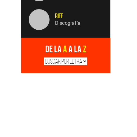
Riff
Discografía
De la
A
a la
Z