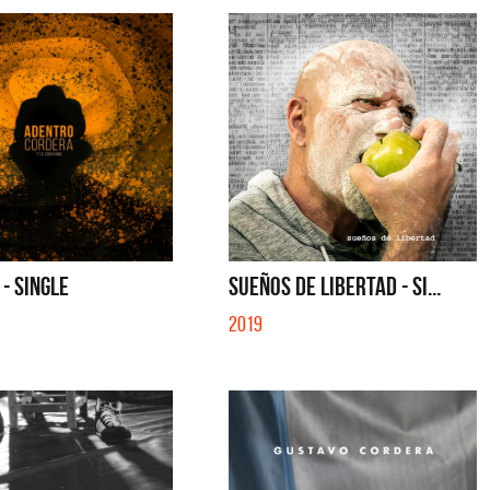
- SINGLE
SUEÑOS DE LIBERTAD - SI...
2019
Cerati
La Muela y Sus Amigos