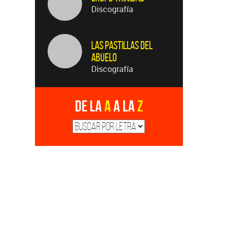
Discografía
Las Pastillas del
Abuelo
Discografía
De la
A
a la
Z