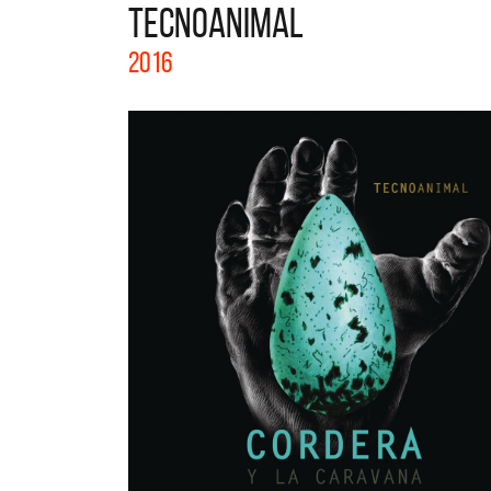
TECNOANIMAL
La col
2016
Acústi
nuevos 