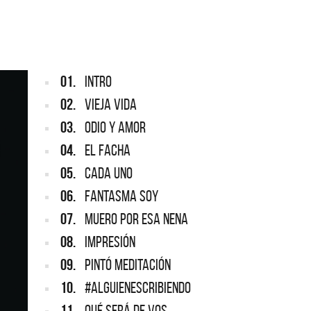
ARGENTINA
ección completa de los CMTV
cos. Todos los meses se suman
Def Leppard vuelve a Argentina
artistas.
01.
INTRO
02.
VIEJA VIDA
03.
ODIO Y AMOR
04.
EL FACHA
05.
CADA UNO
06.
FANTASMA SOY
07.
MUERO POR ESA NENA
08.
IMPRESIÓN
09.
PINTÓ MEDITACIÓN
10.
#ALGUIENESCRIBIENDO
11.
QUÉ SERÁ DE VOS