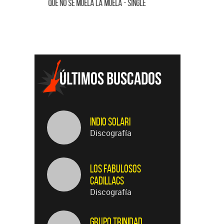
QUE NO SE MUELA LA MUELA - SINGLE
HOMENAJE A
Indio Solari
Discografía
Los Fabulosos
Cadillacs
Discografía
Grupo Trinidad