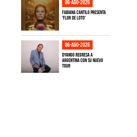
06-ago-2026
Fabiana Cantilo presenta
'Flor de Loto'
06-ago-2026
Dyango regresa a
Argentina con su nuevo
tour