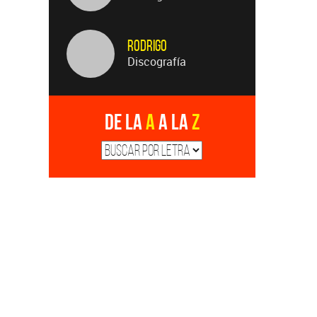
Rodrigo
Discografía
De la
A
a la
Z