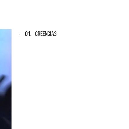
ARGENTINA
ección completa de los CMTV
cos. Todos los meses se suman
Def Leppard vuelve a Argentina
artistas.
01.
CREENCIAS