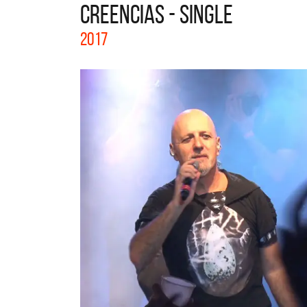
CREENCIAS - SINGLE
La col
2017
Acústi
nuevos 