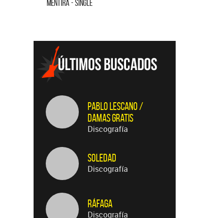
MENTIRA - SINGLE
CUANDO QUI
Pablo Lescano /
Damas Gratis
Discografía
Soledad
Discografía
Ráfaga
Discografía