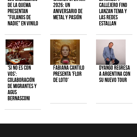
de la Quema
2026: Un
Callejero Fino
presentan
aniversario de
lanzan tema y
"Fulanos de
metal y pasión
las redes
Nadie" en vinilo
estallan
'Si No Es Con
Fabiana Cantilo
Dyango regresa
Vos':
presenta 'Flor
a Argentina con
colaboración
de Loto'
su nuevo tour
de Migrantes y
Agus
Bernasconi