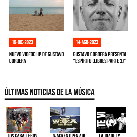
19-dic-2023
14-ago-2023
Nuevo videoclip de Gustavo
Gustavo Cordera presenta
Cordera
"Espíritu (Libres parte 3)"
Últimas Noticias de la Música
Los Caballeros
Wacken Open Air
La Joaqui y