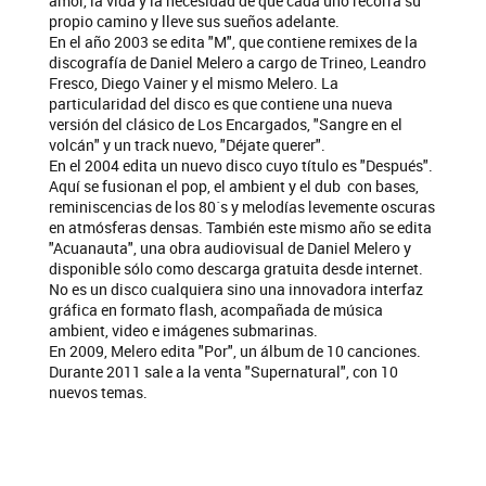
amor, la vida y la necesidad de que cada uno recorra su
propio camino y lleve sus sueños adelante.
En el año 2003 se edita "M", que contiene remixes de la
discografía de Daniel Melero a cargo de Trineo, Leandro
Fresco, Diego Vainer y el mismo Melero. La
particularidad del disco es que contiene una nueva
versión del clásico de Los Encargados, "Sangre en el
volcán" y un track nuevo, "Déjate querer".
En el 2004 edita un nuevo disco cuyo título es "Después".
Aquí se fusionan el pop, el ambient y el dub con bases,
reminiscencias de los 80´s y melodías levemente oscuras
en atmósferas densas. También este mismo año se edita
"Acuanauta", una obra audiovisual de Daniel Melero y
disponible sólo como descarga gratuita desde internet.
No es un disco cualquiera sino una innovadora interfaz
gráfica en formato flash, acompañada de música
ambient, video e imágenes submarinas.
En 2009, Melero edita "Por", un álbum de 10 canciones.
Durante 2011 sale a la venta "Supernatural", con 10
nuevos temas.