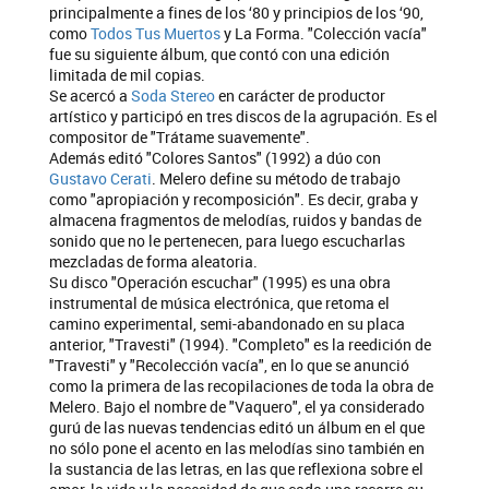
principalmente a fines de los ‘80 y principios de los ‘90,
como
Todos Tus Muertos
y La Forma. "Colección vacía"
fue su siguiente álbum, que contó con una edición
limitada de mil copias.
Se acercó a
Soda Stereo
en carácter de productor
artístico y participó en tres discos de la agrupación. Es el
compositor de "Trátame suavemente".
Además editó "Colores Santos" (1992) a dúo con
Gustavo Cerati
. Melero define su método de trabajo
como "apropiación y recomposición". Es decir, graba y
almacena fragmentos de melodías, ruidos y bandas de
sonido que no le pertenecen, para luego escucharlas
mezcladas de forma aleatoria.
Su disco "Operación escuchar" (1995) es una obra
instrumental de música electrónica, que retoma el
camino experimental, semi-abandonado en su placa
anterior, "Travesti" (1994). "Completo" es la reedición de
"Travesti" y "Recolección vacía", en lo que se anunció
como la primera de las recopilaciones de toda la obra de
Melero. Bajo el nombre de "Vaquero", el ya considerado
gurú de las nuevas tendencias editó un álbum en el que
no sólo pone el acento en las melodías sino también en
la sustancia de las letras, en las que reflexiona sobre el