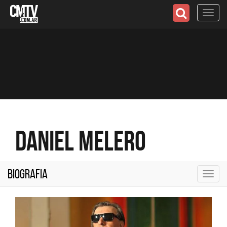
Toggl
navig
Daniel Melero
Biografia
Toggl
navig