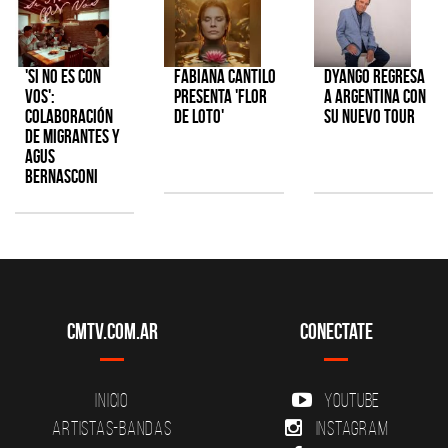
'Si No Es Con
Fabiana Cantilo
Dyango regresa
Vos':
presenta 'Flor
a Argentina con
colaboración
de Loto'
su nuevo tour
de Migrantes y
Agus
Bernasconi
CMTV.com.ar
Conectate
Inicio
YouTube
Artistas-Bandas
Instagram