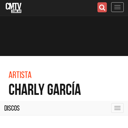
Toggl
navig
Artista
Charly García
Discos
Toggl
navig