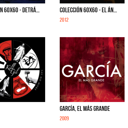
IBER (LADO BE) - EP
QUE NO SE MUELA LA MUELA - SINGLE
N 60X60 - DETRÁ...
COLECCIÓN 60X60 - EL ÁN...
2012
GARCÍA, EL MÁS GRANDE
2009