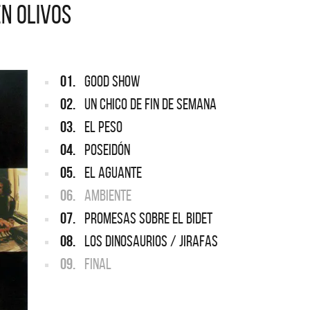
EN OLIVOS
ARGENTINA
ección completa de los CMTV
cos. Todos los meses se suman
Def Leppard vuelve a Argentina
artistas.
01.
GOOD SHOW
02.
UN CHICO DE FIN DE SEMANA
03.
EL PESO
04.
POSEIDÓN
05.
EL AGUANTE
06.
AMBIENTE
07.
PROMESAS SOBRE EL BIDET
08.
LOS DINOSAURIOS / JIRAFAS
09.
FINAL