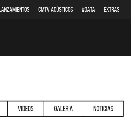
LANZAMIENTOS
CMTV ACÚSTICOS
#DATA
EXTRAS
Videos
Galeria
Noticias
DESTACADOS
DESTACADOS
 ACÚSTICOS
DEF LEPPARD REGRESA A