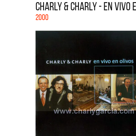
CHARLY & CHARLY - EN VIVO 
La col
2000
Acústi
nuevos 