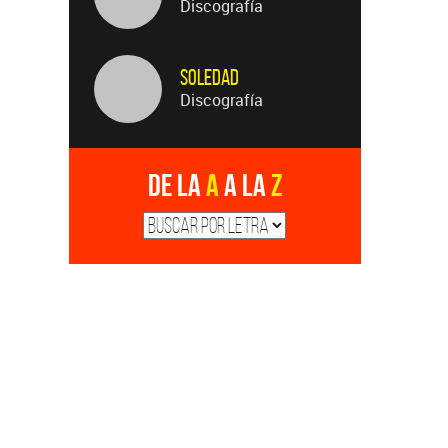
Discografía
Soledad
Discografía
De la
A
a la
Z