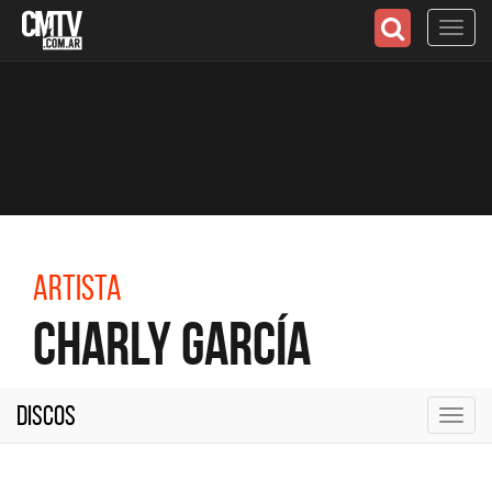
Toggl
navig
Artista
Charly García
Discos
Toggl
navig