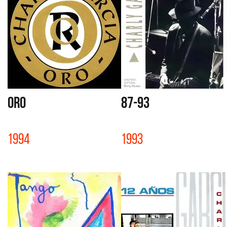
ORO
87-93
1994
1993