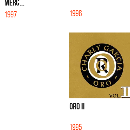
Merc...
1996
1997
ORO II
1995