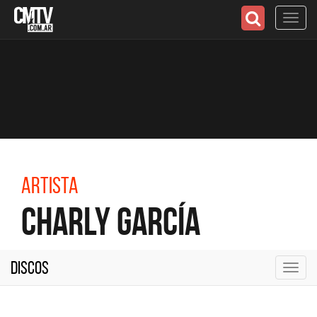
Toggl
navig
Artista
Charly García
Discos
Toggl
navig