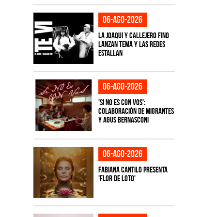
06-ago-2026
La Joaqui y Callejero Fino
lanzan tema y las redes
estallan
06-ago-2026
'Si No Es Con Vos':
colaboración de Migrantes
y Agus Bernasconi
06-ago-2026
Fabiana Cantilo presenta
'Flor de Loto'