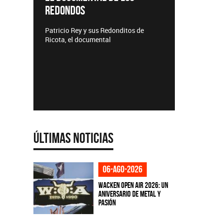
REDONDOS
Lanzamie
Patricio Rey y sus Redonditos de
Ricota, el documental
Últimas Noticias
06-ago-2026
Wacken Open Air 2026: Un
aniversario de metal y
pasión