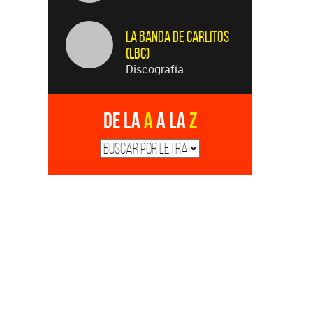
La Banda de Carlitos
(LBC)
Discografía
De la
A
a la
Z