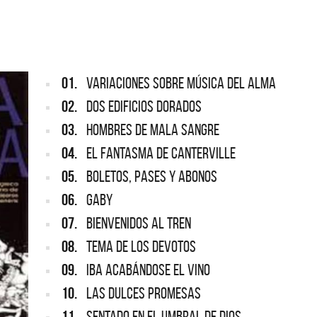
ARGENTINA
ección completa de los CMTV
cos. Todos los meses se suman
Def Leppard vuelve a Argentina
artistas.
01.
VARIACIONES SOBRE MÚSICA DEL ALMA
02.
DOS EDIFICIOS DORADOS
03.
HOMBRES DE MALA SANGRE
04.
EL FANTASMA DE CANTERVILLE
05.
BOLETOS, PASES Y ABONOS
06.
GABY
07.
BIENVENIDOS AL TREN
08.
TEMA DE LOS DEVOTOS
09.
IBA ACABÁNDOSE EL VINO
10.
LAS DULCES PROMESAS
11.
SENTADO EN EL UMBRAL DE DIOS