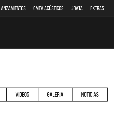
LANZAMIENTOS
CMTV ACÚSTICOS
#DATA
EXTRAS
Videos
Galeria
Noticias
DESTACADOS
DESTACADOS
 ACÚSTICOS
DEF LEPPARD REGRESA A