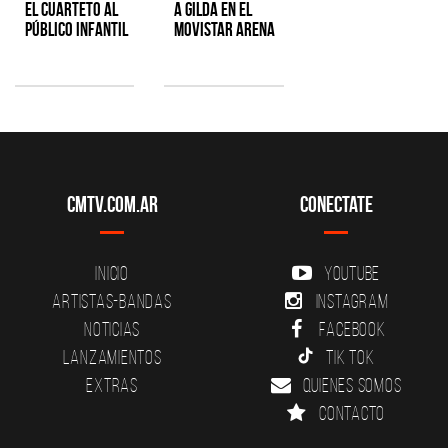
el cuarteto al
a Gilda en el
público infantil
Movistar Arena
CMTV.com.ar
Conectate
Inicio
YouTube
Artistas-Bandas
Instagram
Noticias
Facebook
Lanzamientos
Tik Tok
Extras
Quienes somos
Contacto