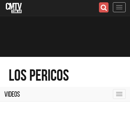
Toggl
navig
Los Pericos
Videos
Toggl
navig