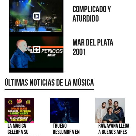
Complicado y
aturdido
Mar del Plata
2001
Últimas Noticias de la Música
La Mágica
TRUENO
Rawayana llega
celebra su
deslumbra en
a Buenos Aires