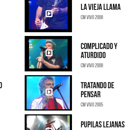
La vieja llama
CM Vivo 2008
Complicado y
aturdido
CM Vivo 2008
rantes
Los Palmeras
o
Tratando de
NO ES CON VOS - SINGLE
YO SOY - SINGLE
pensar
CM Vivo 2005
Pupilas lejanas