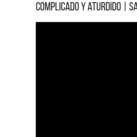
Complicado y aturdido | Sa
La
Ac
nue