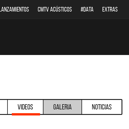
LANZAMIENTOS
CMTV ACÚSTICOS
#DATA
EXTRAS
Videos
Galeria
Noticias
DESTACADOS
DESTACADOS
TV ACÚSTICOS
DEF LEPPARD REGRESA