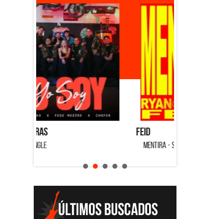
Feid
Dyango
MENTIRA - SINGLE
CUANDO QUI