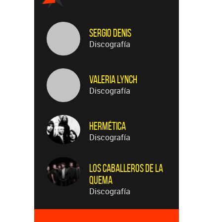
Sergio Denis
Discografía
Valeria Lynch
Discografía
Hermética
Discografía
Los Caballeros de la
Quema
Discografía