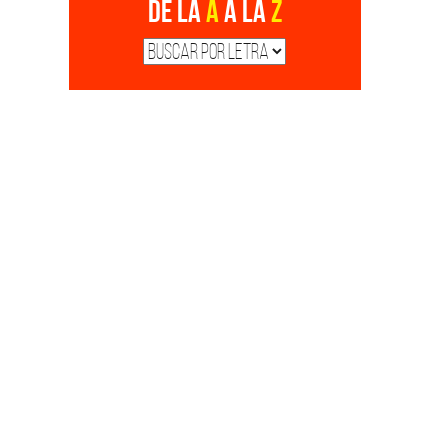
De la
A
a la
Z