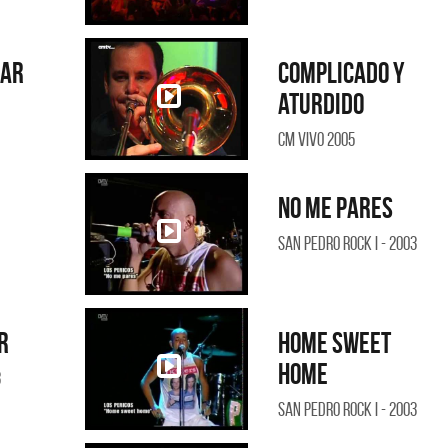
ñar
Complicado y
aturdido
CM Vivo 2005
No me pares
San Pedro Rock I - 2003
r
Home sweet
home
3
San Pedro Rock I - 2003