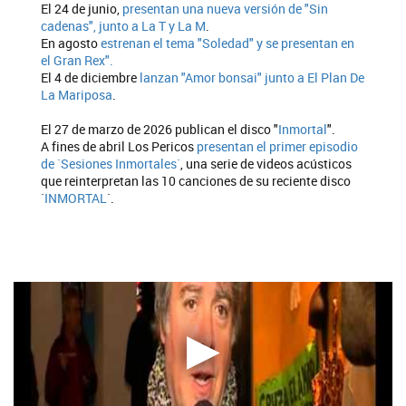
El 24 de junio,
presentan una nueva versión de "Sin
cadenas", junto a La T y La M
.
En agosto
estrenan el tema "Soledad" y se presentan en
el Gran Rex".
El 4 de diciembre
lanzan "Amor bonsai" junto a El Plan De
La Mariposa
.
El 27 de marzo de 2026 publican el disco "
Inmortal
".
A fines de abril Los Pericos
presentan el primer episodio
de `Sesiones Inmortales`
, una serie de videos acústicos
que reinterpretan las 10 canciones de su reciente disco
`
INMORTAL
`.