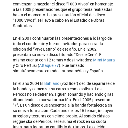
comienzan a mezclar el disco “1000 Vivos” en homenaje
a las 1008 presentaciones que el grupo tenía realizadas
hasta el momento. La presentación oficial del disco
“1000 Vivos”, se llevó a cabo en el Estadio de Obras
Sanitarias.
En el 2001 continuaron las presentaciones a lo largo de
todo el continente y fueron invitados para cerrar la
edición del “Vive Latino” de ese año. En el 2002
presentan su nuevo disco titulado "Desde Cero". El
mismo cuenta con 12 temas y dos invitados:
Mimi Maura
y Ciro Pertusi (
Attaque 77
). Fue lanzado
simultáneamente en todo Latinoamérica y España.
En el año 2004 El
Bahiano
(voz líder) decide separarse de
la banda y comenzar su carrera como solista. Los
Pericos no se detienen, siguen sonando y haciendo giras
difundiendo su nueva formación. En el 2005 presentan
“7”. Es un disco que encuentra a la banda fortalecida en
su nueva formación. Cada uno de los 15 temas, incluyen
arreglos y texturas con clima propio. Al sonido clásico
reggae ska de Pericos, se le suma el rock en su cuota
justa, para lograr un equilibrio de ritmos. La edición