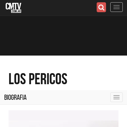
Toggl
navig
Los Pericos
Biografia
Toggl
navig