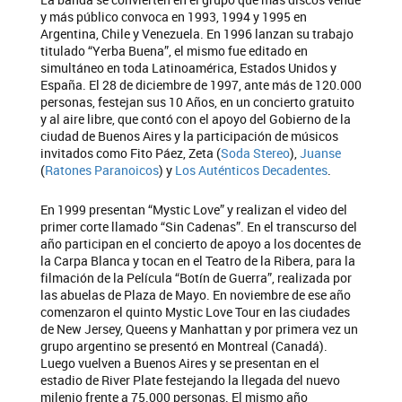
y más público convoca en 1993, 1994 y 1995 en
Argentina, Chile y Venezuela. En 1996 lanzan su trabajo
titulado “Yerba Buena”, el mismo fue editado en
simultáneo en toda Latinoamérica, Estados Unidos y
España. El 28 de diciembre de 1997, ante más de 120.000
personas, festejan sus 10 Años, en un concierto gratuito
y al aire libre, que contó con el apoyo del Gobierno de la
ciudad de Buenos Aires y la participación de músicos
invitados como Fito Páez, Zeta (
Soda Stereo
),
Juanse
(
Ratones Paranoicos
) y
Los Auténticos Decadentes
.
En 1999 presentan “Mystic Love” y realizan el video del
primer corte llamado “Sin Cadenas”. En el transcurso del
año participan en el concierto de apoyo a los docentes de
la Carpa Blanca y tocan en el Teatro de la Ribera, para la
filmación de la Película “Botín de Guerra”, realizada por
las abuelas de Plaza de Mayo. En noviembre de ese año
comenzaron el quinto Mystic Love Tour en las ciudades
de New Jersey, Queens y Manhattan y por primera vez un
grupo argentino se presentó en Montreal (Canadá).
Luego vuelven a Buenos Aires y se presentan en el
estadio de River Plate festejando la llegada del nuevo
milenio frente a 75.000 personas. El mismo año