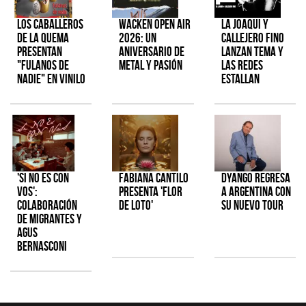
Los Caballeros
Wacken Open Air
La Joaqui y
de la Quema
2026: Un
Callejero Fino
presentan
aniversario de
lanzan tema y
"Fulanos de
metal y pasión
las redes
Nadie" en vinilo
estallan
'Si No Es Con
Fabiana Cantilo
Dyango regresa
Vos':
presenta 'Flor
a Argentina con
colaboración
de Loto'
su nuevo tour
de Migrantes y
Agus
Bernasconi