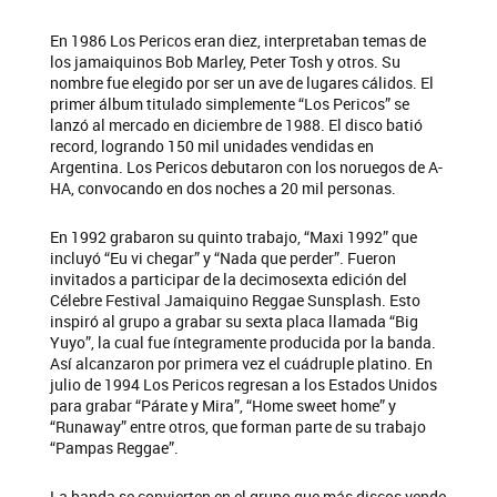
En 1986 Los Pericos eran diez, interpretaban temas de
los jamaiquinos Bob Marley, Peter Tosh y otros. Su
nombre fue elegido por ser un ave de lugares cálidos. El
primer álbum titulado simplemente “Los Pericos” se
lanzó al mercado en diciembre de 1988. El disco batió
record, logrando 150 mil unidades vendidas en
Argentina. Los Pericos debutaron con los noruegos de A-
HA, convocando en dos noches a 20 mil personas.
En 1992 grabaron su quinto trabajo, “Maxi 1992” que
incluyó “Eu vi chegar” y “Nada que perder”. Fueron
invitados a participar de la decimosexta edición del
Célebre Festival Jamaiquino Reggae Sunsplash. Esto
inspiró al grupo a grabar su sexta placa llamada “Big
Yuyo”, la cual fue íntegramente producida por la banda.
Así alcanzaron por primera vez el cuádruple platino. En
julio de 1994 Los Pericos regresan a los Estados Unidos
para grabar “Párate y Mira”, “Home sweet home” y
“Runaway” entre otros, que forman parte de su trabajo
“Pampas Reggae”.
La banda se convierten en el grupo que más discos vende