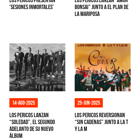
Los Pericos presentan
Los Pericos lanzan “Amor
'Sesiones Inmortales'
bonsai” junto a El Plan de
la Mariposa
14-ago-2025
25-jun-2025
Los Pericos lanzan
Los Pericos reversionan
“Soledad”, el segundo
“Sin cadenas” junto a La T
adelanto de su nuevo
y La M
álbum