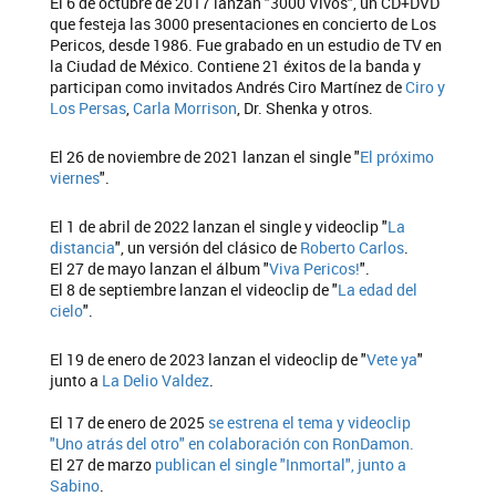
El 6 de octubre de 2017 lanzan "3000 Vivos", un CD+DVD
que festeja las 3000 presentaciones en concierto de Los
Pericos, desde 1986. Fue grabado en un estudio de TV en
la Ciudad de México. Contiene 21 éxitos de la banda y
participan como invitados Andrés Ciro Martínez de
Ciro y
Los Persas
,
Carla Morrison
, Dr. Shenka y otros.
El 26 de noviembre de 2021 lanzan el single "
El próximo
viernes
".
El 1 de abril de 2022 lanzan el single y videoclip "
La
distancia
", un versión del clásico de
Roberto Carlos
.
El 27 de mayo lanzan el álbum "
Viva Pericos!
".
El 8 de septiembre lanzan el videoclip de "
La edad del
cielo
".
El 19 de enero de 2023 lanzan el videoclip de "
Vete ya
"
junto a
La Delio Valdez
.
El 17 de enero de 2025
se estrena el tema y videoclip
"Uno atrás del otro" en colaboración con RonDamon.
El 27 de marzo
publican el single "Inmortal", junto a
Sabino
.