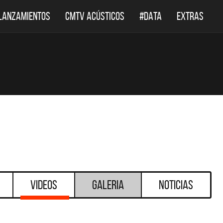
LANZAMIENTOS
CMTV ACÚSTICOS
#DATA
EXTRAS
Videos
Galeria
Noticias
DESTACADOS
DESTACADOS
TV ACÚSTICOS
DEF LEPPARD REGRESA