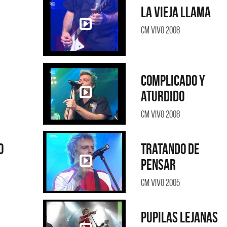
La vieja llama
CM Vivo 2008
Complicado y
aturdido
CM Vivo 2008
rantes
Los Palmeras
o
Tratando de
NO ES CON VOS - SINGLE
YO SOY - SINGLE
pensar
CM Vivo 2005
Pupilas lejanas