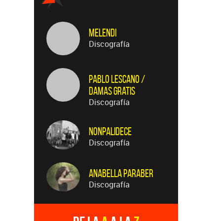
Melendi
Discografía
Pablo Lescano /
Damas Gratis
Discografía
Nonpalidece
Discografía
Anabella Paraber
Discografía