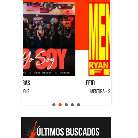
Feid
Dyango
MENTIRA - SINGLE
CUANDO QUI