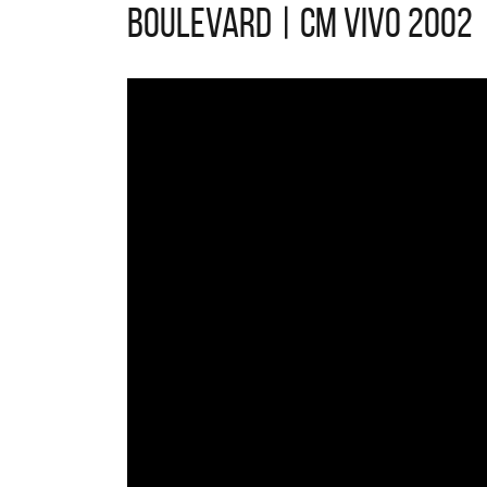
Boulevard | CM Vivo 2002
La 
Acú
nue