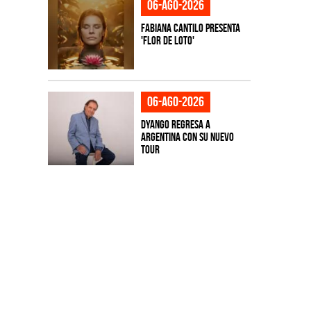
06-ago-2026
Fabiana Cantilo presenta
'Flor de Loto'
06-ago-2026
Dyango regresa a
Argentina con su nuevo
tour