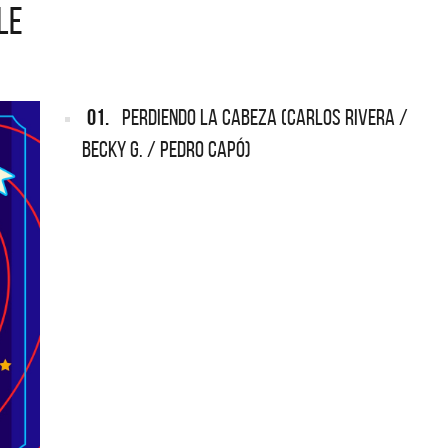
LE
ARGENTINA
ección completa de los CMTV
cos. Todos los meses se suman
Def Leppard vuelve a Argentina
artistas.
01.
PERDIENDO LA CABEZA (CARLOS RIVERA /
BECKY G. / PEDRO CAPÓ)