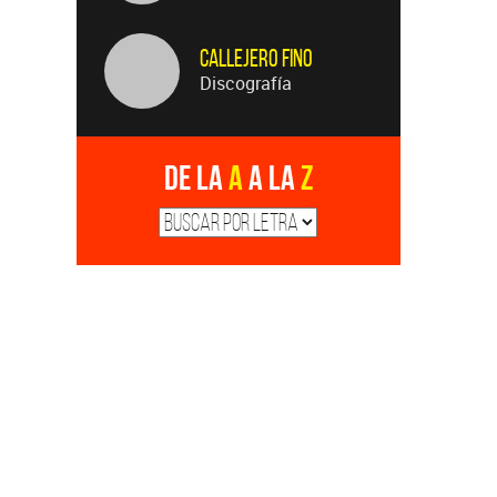
Callejero Fino
Discografía
De la
A
a la
Z