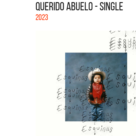
QUERIDO ABUELO - SINGLE
La col
2023
Acústi
nuevos 