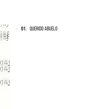
ARGENTINA
ección completa de los CMTV
cos. Todos los meses se suman
Def Leppard vuelve a Argentina
artistas.
01.
QUERIDO ABUELO