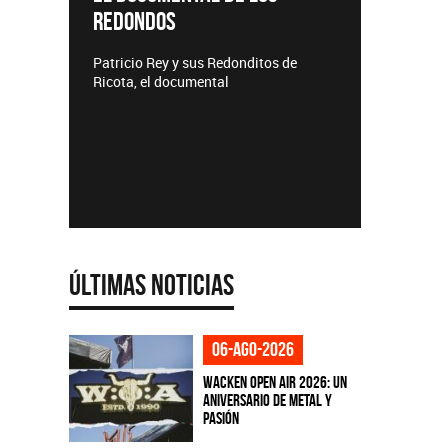
REDONDOS
Lanzamie
Patricio Rey y sus Redonditos de
Ricota, el documental
Últimas Noticias
06-ago-2026
Wacken Open Air 2026: Un
aniversario de metal y
pasión