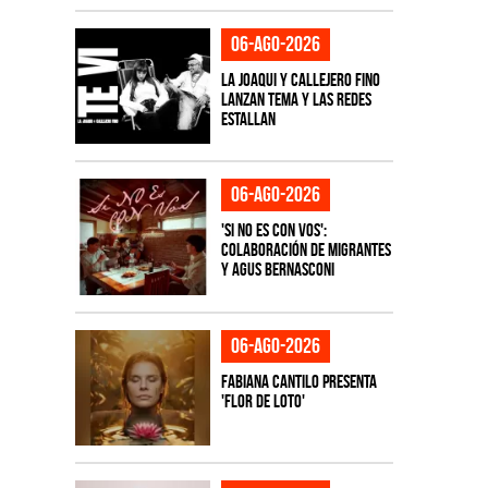
06-ago-2026
La Joaqui y Callejero Fino
lanzan tema y las redes
estallan
06-ago-2026
'Si No Es Con Vos':
colaboración de Migrantes
y Agus Bernasconi
06-ago-2026
Fabiana Cantilo presenta
'Flor de Loto'