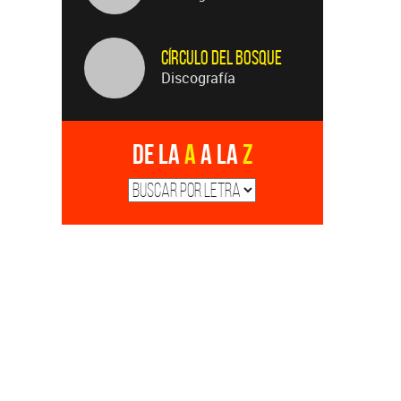
Círculo Del Bosque
Discografía
De la
A
a la
Z