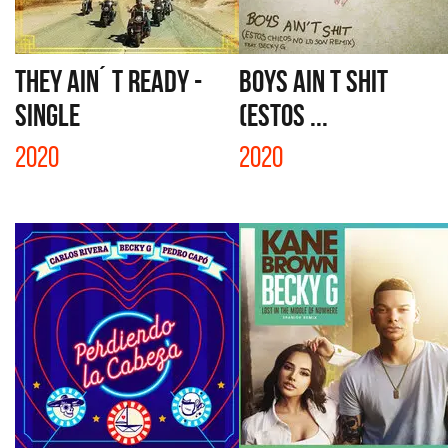
THEY AIN´ T READY -
BOYS AIN T SHIT
SINGLE
(ESTOS ...
2020
2020