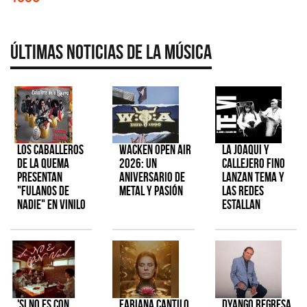
Últimas Noticias de la Música
Los Caballeros
Wacken Open Air
La Joaqui y
de la Quema
2026: Un
Callejero Fino
presentan
aniversario de
lanzan tema y
"Fulanos de
metal y pasión
las redes
Nadie" en vinilo
estallan
'Si No Es Con
Fabiana Cantilo
Dyango regresa