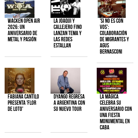
Wacken Open Air
La Joaqui y
'Si No Es Con
2026: Un
Callejero Fino
Vos':
aniversario de
lanzan tema y
colaboración
metal y pasión
las redes
de Migrantes y
estallan
Agus
Bernasconi
Fabiana Cantilo
Dyango regresa
La Mágica
presenta 'Flor
a Argentina con
celebra su
de Loto'
su nuevo tour
aniversario con
una fiesta
monumental en
CABA