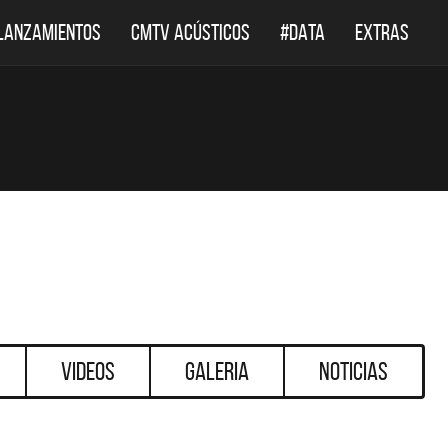
LANZAMIENTOS
CMTV ACÚSTICOS
#DATA
EXTRAS
Videos
Galeria
Noticias
DESTACADOS
SINGL
A
EL DOCUMENTAL DE LOS