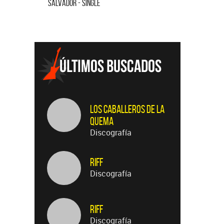
FLOR DE LOTO - SINGLE
Los Caballeros de la
Quema
Discografía
Riff
Discografía
Riff
Discografía