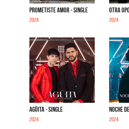
 MUELA - SINGLE
TE VI - SINGLE
PROMETISTE AMOR - SINGLE
OTRA OPO
2024
2024
AGÜITA - SINGLE
NOCHE DE 
2024
2024