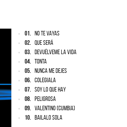
REDONDOS
Lanzam
a
Patricio Rey y sus Redonditos de
Ricota, el documental
01.
NO TE VAYAS
02.
QUE SERÁ
03.
DEVUÉLVEME LA VIDA
04.
TONTA
05.
NUNCA ME DEJES
06.
COLEGIALA
07.
SOY LO QUE HAY
08.
PELIGROSA
09.
VALENTINO (CUMBIA)
10.
BAILALO SOLA