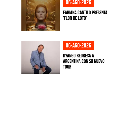
06-ago-2026
Fabiana Cantilo presenta
'Flor de Loto'
06-ago-2026
Dyango regresa a
Argentina con su nuevo
tour