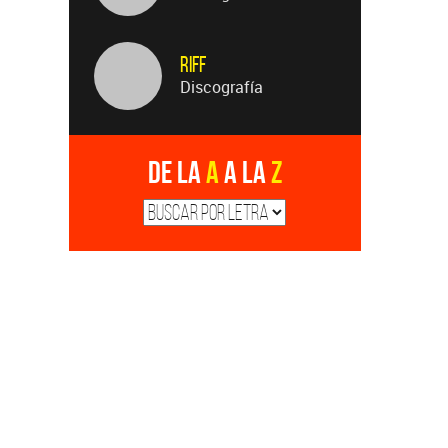
Riff
Discografía
De la
A
a la
Z