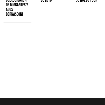
colaboración
de Loto'
su nuevo tour
de Migrantes y
Agus
Bernasconi