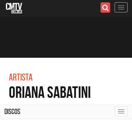
Toggl
navig
Artista
Oriana Sabatini
Discos
Toggl
navig