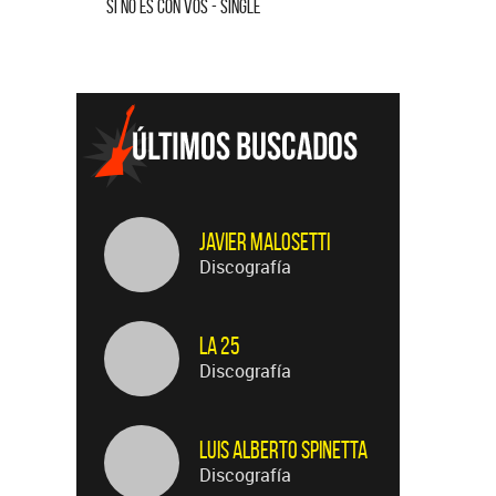
S CON VOS - SINGLE
SALVADOR - SINGLE
Javier Malosetti
Discografía
La 25
Discografía
Luis Alberto Spinetta
Discografía