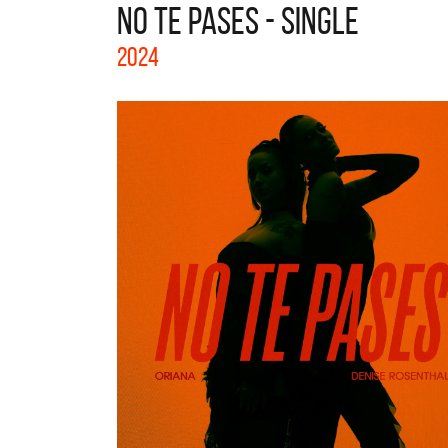
NO TE PASES - SINGLE
La colecc
2024
Acústicos
nuevos art