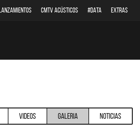
LANZAMIENTOS
CMTV ACÚSTICOS
#DATA
EXTRAS
Videos
Galeria
Noticias
DESTACADOS
DESTACADOS
CÚSTICOS
DEF LEPPARD REGRESA A