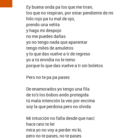
Ey buena onda pa los que me tiran,
los que no respiran, por estar pendiente de mi
hilo rojo pa tu mal de ojo,
prendo una velita
y hago mi despojo
no me puedes dañas
yo no tengo nada que aparentar
tengo miles de amuletos
y lo que das vuelve a ti de regreso
yo a tú envidia no le temo
porque lo que das vuelve a ti sin boletos
Pero no te pa pa pases
De enamorados yo tengo una fila
de to’s los bobos ando protegida
tú mala intención la veo por encima
soy la que perdona pero no olvida
Mi intuición no falla desde que nací
hace rato te leí
mira yo no voy a perder mi ki,
pero no te pases, no te pases