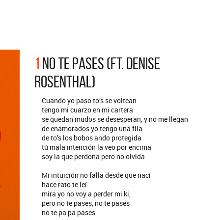
ARGENTINA
ión completa de los CMTV
. Todos los meses se suman
Def Leppard vuelve a Argentina
istas.
1
NO TE PASES (FT. DENISE
ROSENTHAL)
Cuando yo paso to’s se voltean
tengo mi cuarzo en mi cartera
se quedan mudos se desesperan, y no me llegan
de enamorados yo tengo una fila
de to’s los bobos ando protegida
tú mala intención la veo por encima
soy la que perdona pero no olvida
Mi intuición no falla desde que nací
hace rato te leí
mira yo no voy a perder mi ki,
pero no te pases, no te pases
no te pa pa pases