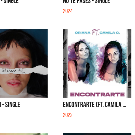
- SINGLE
NO TE PASES - SINGLE
2024
 - SINGLE
ENCONTRARTE (FT. CAMILA ...
2022
La Joaqui
Migran