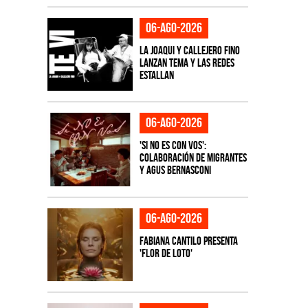
06-ago-2026
La Joaqui y Callejero Fino
lanzan tema y las redes
estallan
06-ago-2026
'Si No Es Con Vos':
colaboración de Migrantes
y Agus Bernasconi
06-ago-2026
Fabiana Cantilo presenta
'Flor de Loto'