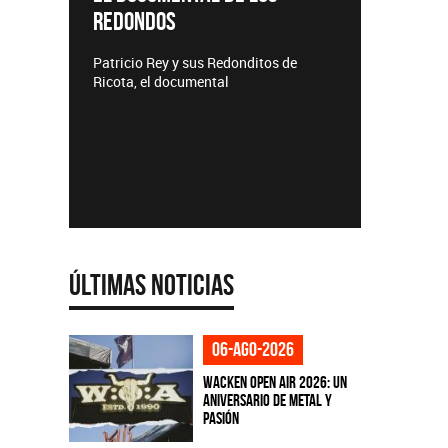
REDONDOS
Lanzamient
Patricio Rey y sus Redonditos de
Ricota, el documental
Últimas Noticias
06-ago-2026
Wacken Open Air 2026: Un
aniversario de metal y
pasión