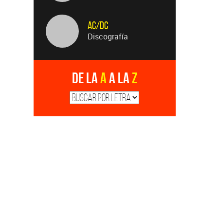
AC/DC
Discografía
De la
A
a la
Z