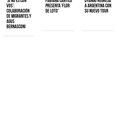
'Si No Es Con
Fabiana Cantilo
Dyango regresa
Vos':
presenta 'Flor
a Argentina con
colaboración
de Loto'
su nuevo tour
de Migrantes y
Agus
Bernasconi