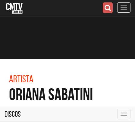
Toggl
navig
Artista
Oriana Sabatini
Discos
Toggl
navig