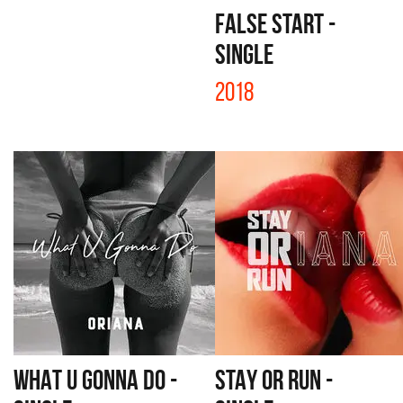
FALSE START -
SINGLE
2018
WHAT U GONNA DO -
STAY OR RUN -