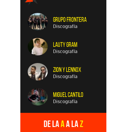
Grupo Frontera
Discografía
Lauty Gram
Discografía
Zion Y Lennox
Discografía
Miguel Cantilo
Discografía
De la
A
a la
Z