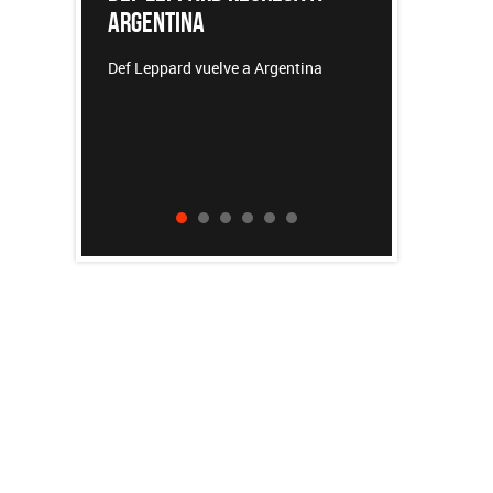
NA
REDONDOS
 vuelve a Argentina
Patricio Rey y sus Redonditos de
Ricota, el documental