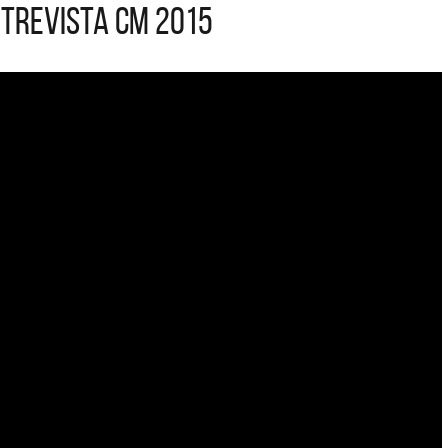
ntrevista CM 2015
ARGENTI
La colección completa de los CMTV
Acústicos. Todos los meses se suman
Def Leppard
nuevos artistas.