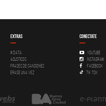
Extras
Conectate
# DATA
YouTube
Acusticos
Instagram
Frases de canciones
Facebook
Erase una vez
Tik Tok