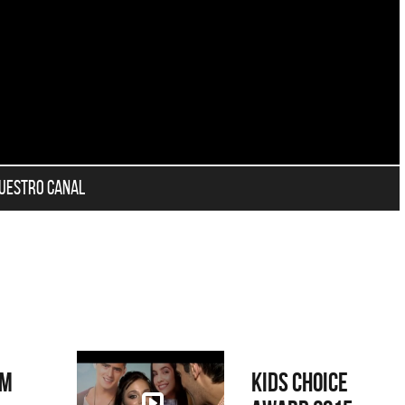
nuestro canal
um
Kids Choice