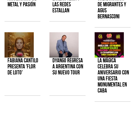
metal y pasión
las redes
de Migrantes y
estallan
Agus
Bernasconi
Fabiana Cantilo
Dyango regresa
La Mágica
presenta 'Flor
a Argentina con
celebra su
de Loto'
su nuevo tour
aniversario con
una fiesta
monumental en
CABA