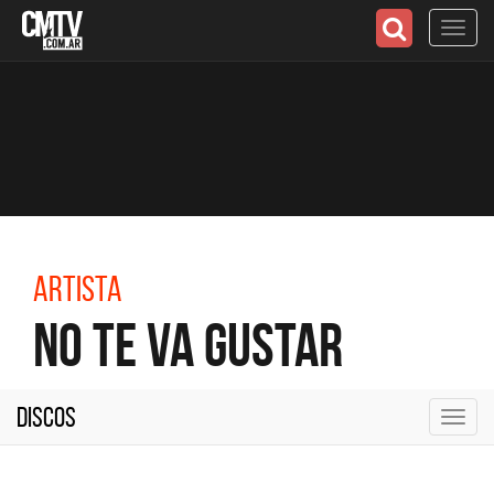
Toggl
navig
Artista
No Te Va Gustar
Discos
Toggl
navig