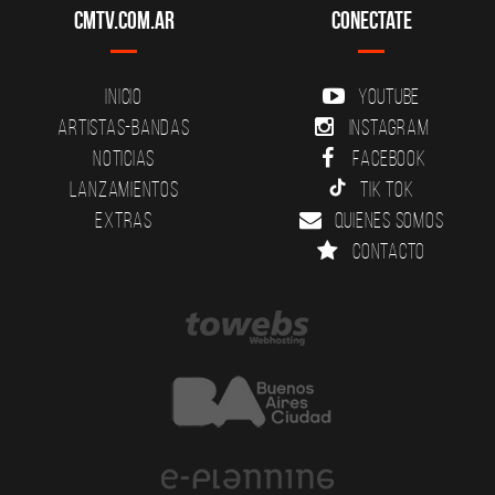
CMTV.com.ar
Conectate
Inicio
YouTube
Artistas-Bandas
Instagram
Noticias
Facebook
Lanzamientos
Tik Tok
Extras
Quienes somos
Contacto