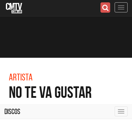
Toggl
navig
Artista
No Te Va Gustar
Discos
Toggl
navig