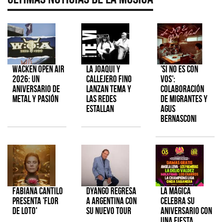
Wacken Open Air
La Joaqui y
'Si No Es Con
2026: Un
Callejero Fino
Vos':
aniversario de
lanzan tema y
colaboración
metal y pasión
las redes
de Migrantes y
estallan
Agus
Bernasconi
Fabiana Cantilo
Dyango regresa
La Mágica
presenta 'Flor
a Argentina con
celebra su
de Loto'
su nuevo tour
aniversario con
una fiesta