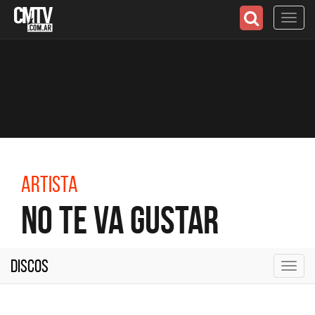
Toggl
navig
Artista
No Te Va Gustar
Discos
Toggl
navig