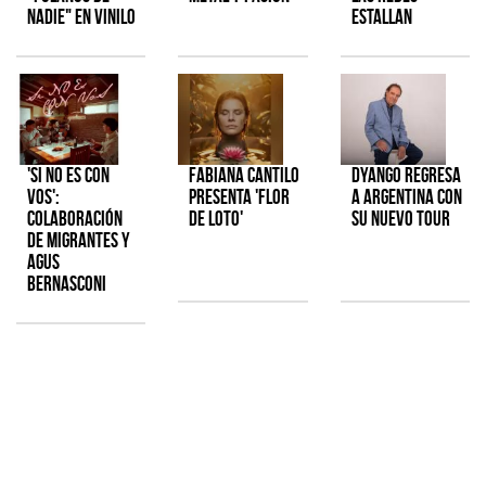
Nadie" en vinilo
estallan
'Si No Es Con
Fabiana Cantilo
Dyango regresa
Vos':
presenta 'Flor
a Argentina con
colaboración
de Loto'
su nuevo tour
de Migrantes y
Agus
Bernasconi