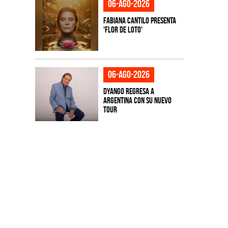
06-ago-2026
Fabiana Cantilo presenta
'Flor de Loto'
06-ago-2026
Dyango regresa a
Argentina con su nuevo
tour