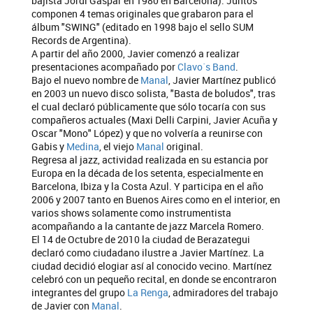
bajista Jordi Gaspar en 1980 en Barcelona). Juntos
componen 4 temas originales que grabaron para el
álbum "SWING" (editado en 1998 bajo el sello SUM
Records de Argentina).
A partir del año 2000, Javier comenzó a realizar
presentaciones acompañado por
Clavo´s Band
.
Bajo el nuevo nombre de
Manal
, Javier Martínez publicó
en 2003 un nuevo disco solista, "Basta de boludos", tras
el cual declaró públicamente que sólo tocaría con sus
compañeros actuales (Maxi Delli Carpini, Javier Acuña y
Oscar "Mono" López) y que no volvería a reunirse con
Gabis y
Medina
, el viejo
Manal
original.
Regresa al jazz, actividad realizada en su estancia por
Europa en la década de los setenta, especialmente en
Barcelona, Ibiza y la Costa Azul. Y participa en el año
2006 y 2007 tanto en Buenos Aires como en el interior, en
varios shows solamente como instrumentista
acompañando a la cantante de jazz Marcela Romero.
El 14 de Octubre de 2010 la ciudad de Berazategui
declaró como ciudadano ilustre a Javier Martínez. La
ciudad decidió elogiar así al conocido vecino. Martínez
celebró con un pequeño recital, en donde se encontraron
integrantes del grupo
La Renga
, admiradores del trabajo
de Javier con
Manal
.