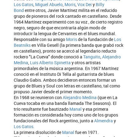
Los Gatos
,
Miguel Abuelo
,
Moris
,
Vox Dei
y
Billy
Bond
entre otros, Javier Martínez milita en el reducido
grupo de pioneros del rock cantado en castellano. Desde
1964 Martínez experimentó con su voz , de cierto registro
negro, seguro de que encontraría algún modo de
introducir la lengua de Cervantes en el blues mundial.
Responsable con su amigo
Moris
de la fundación de
Los
Beatniks
en Villa Gesell (la primera banda que grabó rock
en castellano), pronto se acercó al legendario reducto
rockero "La Cueva" donde conoció a
Tanguito
,
Alejandro
Medina
,
Luis Alberto Spinetta
y otros artistas
primordiales de la música argentina. En 1967 Martínez
conoció en el Instituto Di Tella al guitarrista de blues
Claudio Gabis. Ambos decidieron entonces formar un
grupo de Blues y Soul con letras en castellano, tal como
propuso Javier desde el primer momento.
En 1968 se reunieron con
Alejandro Medina
(que en La
Cueva tocaba en una banda llamada The Seasons). El
trío resultante fue bautizado
Manal
y esa primera
formación es considerada hoy como uno de los grupos
fundacionales del Rock argentino, junto a
Almendra
y
Los Gatos.
La primera disolución de
Manal
fue en 1971.