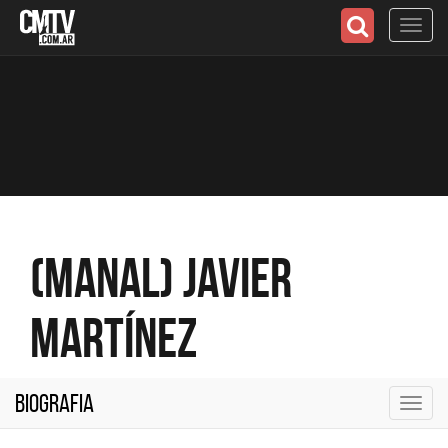
Toggl
navig
(Manal) Javier
Martínez
Biografia
Toggl
navig