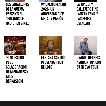
Los Caballeros
Wacken Open Air
La Joaqui y
de la Quema
2026: Un
Callejero Fino
presentan
aniversario de
lanzan tema y
"Fulanos de
metal y pasión
las redes
Nadie" en vinilo
estallan
'Si No Es Con
Fabiana Cantilo
Dyango regresa
Vos':
presenta 'Flor
a Argentina con
colaboración
de Loto'
su nuevo tour
de Migrantes y
Agus
Bernasconi