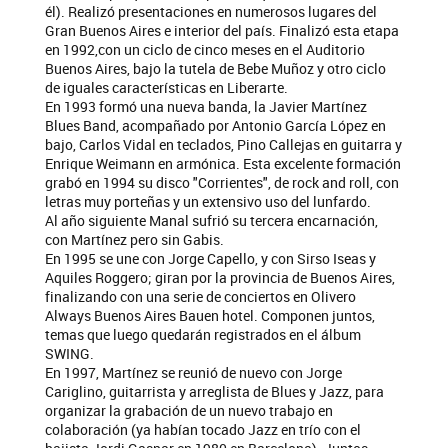
él). Realizó presentaciones en numerosos lugares del
Gran Buenos Aires e interior del país. Finalizó esta etapa
en 1992,con un ciclo de cinco meses en el Auditorio
Buenos Aires, bajo la tutela de Bebe Muñoz y otro ciclo
de iguales características en Liberarte.
En 1993 formó una nueva banda, la Javier Martínez
Blues Band, acompañado por Antonio García López en
bajo, Carlos Vidal en teclados, Pino Callejas en guitarra y
Enrique Weimann en armónica. Esta excelente formación
grabó en 1994 su disco "Corrientes", de rock and roll, con
letras muy porteñas y un extensivo uso del lunfardo.
Al año siguiente Manal sufrió su tercera encarnación,
con Martínez pero sin Gabis.
En 1995 se une con Jorge Capello, y con Sirso Iseas y
Aquiles Roggero; giran por la provincia de Buenos Aires,
finalizando con una serie de conciertos en Olivero
Always Buenos Aires Bauen hotel. Componen juntos,
temas que luego quedarán registrados en el álbum
SWING.
En 1997, Martínez se reunió de nuevo con Jorge
Cariglino, guitarrista y arreglista de Blues y Jazz, para
organizar la grabación de un nuevo trabajo en
colaboración (ya habían tocado Jazz en trío con el