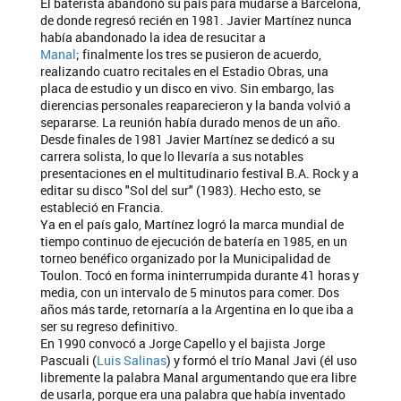
El baterista abandonó su país para mudarse a Barcelona,
de donde regresó recién en 1981. Javier Martínez nunca
había abandonado la idea de resucitar a
Manal
; finalmente los tres se pusieron de acuerdo,
realizando cuatro recitales en el Estadio Obras, una
placa de estudio y un disco en vivo. Sin embargo, las
dierencias personales reaparecieron y la banda volvió a
separarse. La reunión había durado menos de un año.
Desde finales de 1981 Javier Martínez se dedicó a su
carrera solista, lo que lo llevaría a sus notables
presentaciones en el multitudinario festival B.A. Rock y a
editar su disco "Sol del sur" (1983). Hecho esto, se
estableció en Francia.
Ya en el país galo, Martínez logró la marca mundial de
tiempo continuo de ejecución de batería en 1985, en un
torneo benéfico organizado por la Municipalidad de
Toulon. Tocó en forma ininterrumpida durante 41 horas y
media, con un intervalo de 5 minutos para comer. Dos
años más tarde, retornaría a la Argentina en lo que iba a
ser su regreso definitivo.
En 1990 convocó a Jorge Capello y el bajista Jorge
Pascuali (
Luis Salinas
) y formó el trío Manal Javi (él uso
libremente la palabra Manal argumentando que era libre
de usarla, porque era una palabra que había inventado