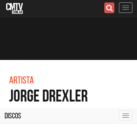
Toggl
navig
Artista
Jorge Drexler
Discos
Toggl
navig