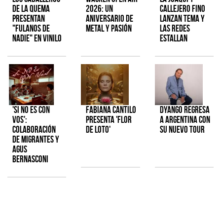
de la Quema
2026: Un
Callejero Fino
presentan
aniversario de
lanzan tema y
"Fulanos de
metal y pasión
las redes
Nadie" en vinilo
estallan
'Si No Es Con
Fabiana Cantilo
Dyango regresa
Vos':
presenta 'Flor
a Argentina con
colaboración
de Loto'
su nuevo tour
de Migrantes y
Agus
Bernasconi