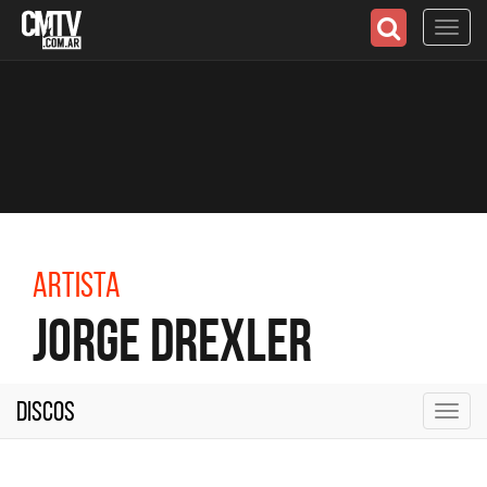
Toggl
navig
Artista
Jorge Drexler
Discos
Toggl
navig