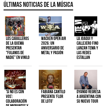
Últimas Noticias de la Música
Los Caballeros
Wacken Open Air
La Joaqui y
de la Quema
2026: Un
Callejero Fino
presentan
aniversario de
lanzan tema y
"Fulanos de
metal y pasión
las redes
Nadie" en vinilo
estallan
'Si No Es Con
Fabiana Cantilo
Dyango regresa
Vos':
presenta 'Flor
a Argentina con
colaboración
de Loto'
su nuevo tour
de Migrantes y