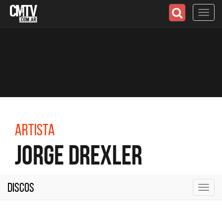
Toggl
navig
Artista
Jorge Drexler
Discos
Toggl
navig