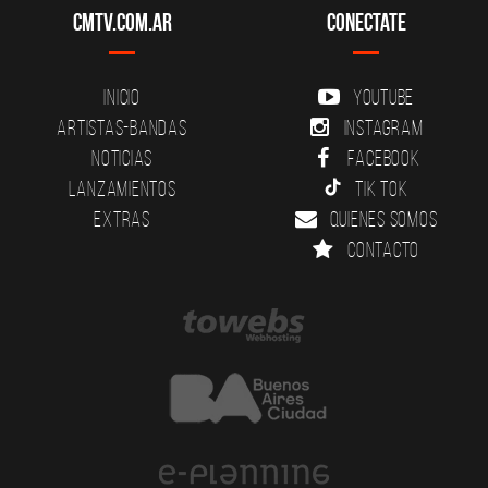
CMTV.com.ar
Conectate
Inicio
YouTube
Artistas-Bandas
Instagram
Noticias
Facebook
Lanzamientos
Tik Tok
Extras
Quienes somos
Contacto