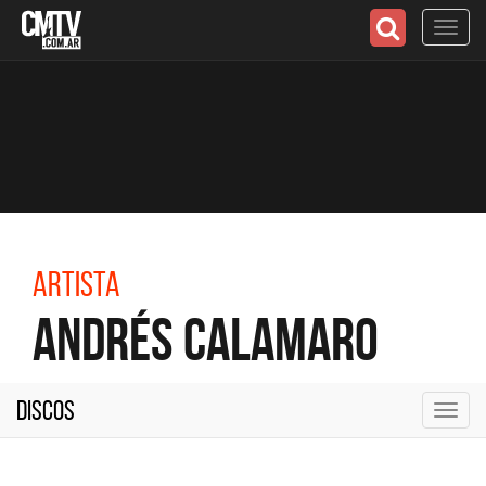
Toggl
navig
Artista
Andrés Calamaro
Discos
Toggl
navig