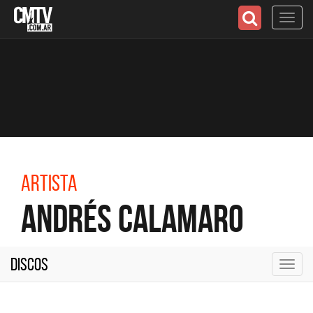
Toggl
navig
Artista
Andrés Calamaro
Discos
Toggl
navig