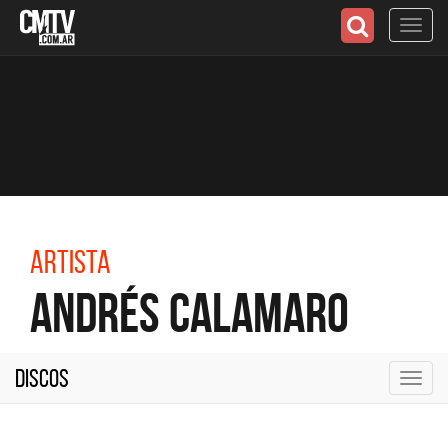
Toggl
navig
Artista
Andrés Calamaro
Discos
Toggl
navig