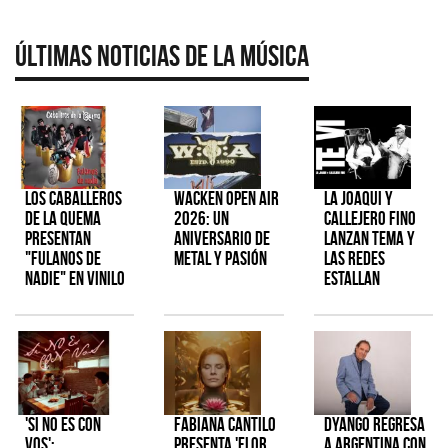
Últimas Noticias de la Música
Los Caballeros
Wacken Open Air
La Joaqui y
de la Quema
2026: Un
Callejero Fino
presentan
aniversario de
lanzan tema y
"Fulanos de
metal y pasión
las redes
Nadie" en vinilo
estallan
'Si No Es Con
Fabiana Cantilo
Dyango regresa
Vos':
presenta 'Flor
a Argentina con