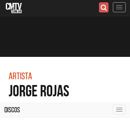
Toggl
navig
Artista
Jorge Rojas
Discos
Toggl
navig