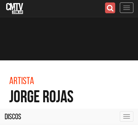
Toggl
navig
Artista
Jorge Rojas
Discos
Toggl
navig