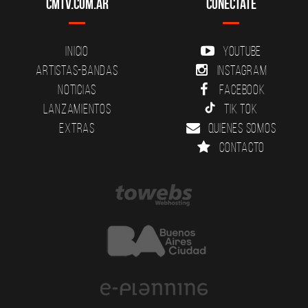
CMTV.com.ar
Conectate
Inicio
YouTube
Artistas-Bandas
Instagram
Noticias
Facebook
Lanzamientos
Tik Tok
Extras
Quienes somos
Contacto