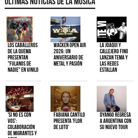
Últimas Noticias de la Música
Los Caballeros
Wacken Open Air
La Joaqui y
de la Quema
2026: Un
Callejero Fino
presentan
aniversario de
lanzan tema y
"Fulanos de
metal y pasión
las redes
Nadie" en vinilo
estallan
'Si No Es Con
Fabiana Cantilo
Dyango regresa
Vos':
presenta 'Flor
a Argentina con
colaboración
de Loto'
su nuevo tour
de Migrantes y