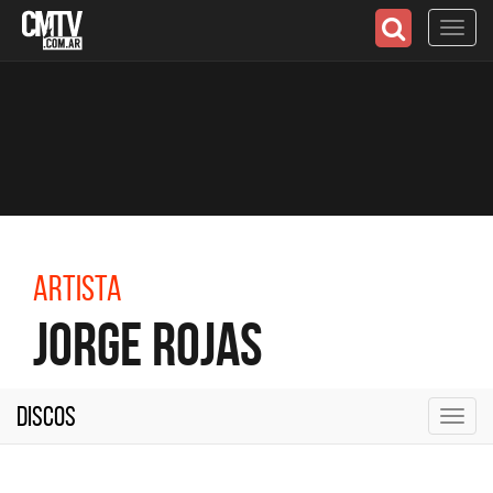
Toggl
navig
Artista
Jorge Rojas
Discos
Toggl
navig