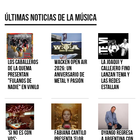
Últimas Noticias de la Música
Los Caballeros
Wacken Open Air
La Joaqui y
de la Quema
2026: Un
Callejero Fino
presentan
aniversario de
lanzan tema y
"Fulanos de
metal y pasión
las redes
Nadie" en vinilo
estallan
'Si No Es Con
Fabiana Cantilo
Dyango regresa
Vos':
presenta 'Flor
a Argentina con