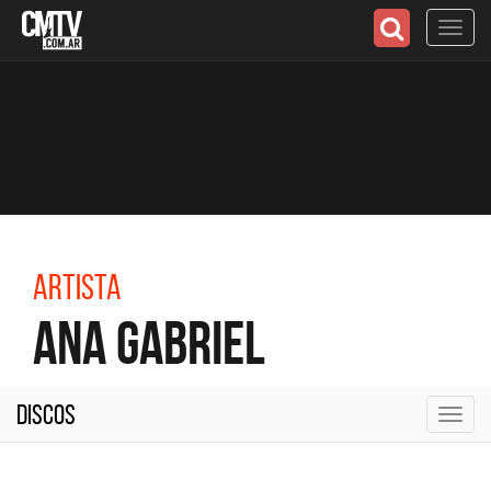
Toggl
navig
Artista
Ana Gabriel
Discos
Toggl
navig